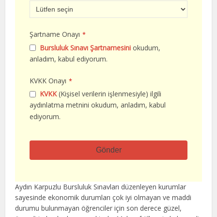
Şartname Onayı
*
Bursluluk Sınavı Şartnamesini
okudum,
anladım, kabul ediyorum.
KVKK Onayı
*
KVKK
(Kişisel verilerin işlenmesiyle) ilgili
aydınlatma metnini okudum, anladım, kabul
ediyorum.
Gönder
Bu
alan
Aydın Karpuzlu Bursluluk Sınavları düzenleyen kurumlar
boş
sayesinde ekonomik durumları çok iyi olmayan ve maddi
bırakılmalıdır
durumu bulunmayan öğrenciler için son derece güzel,