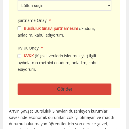
Şartname Onayı
*
Bursluluk Sınavı Şartnamesini
okudum,
anladım, kabul ediyorum.
KVKK Onayı
*
KVKK
(Kişisel verilerin işlenmesiyle) ilgili
aydınlatma metnini okudum, anladım, kabul
ediyorum.
Gönder
Bu
alan
Artvin Şavşat Bursluluk Sınavları düzenleyen kurumlar
boş
sayesinde ekonomik durumları çok iyi olmayan ve maddi
bırakılmalıdır
durumu bulunmayan öğrenciler için son derece güzel,