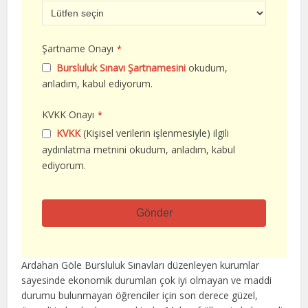
Şartname Onayı
*
Bursluluk Sınavı Şartnamesini
okudum,
anladım, kabul ediyorum.
KVKK Onayı
*
KVKK
(Kişisel verilerin işlenmesiyle) ilgili
aydınlatma metnini okudum, anladım, kabul
ediyorum.
Gönder
Bu
alan
Ardahan Göle Bursluluk Sınavları düzenleyen kurumlar
boş
sayesinde ekonomik durumları çok iyi olmayan ve maddi
bırakılmalıdır
durumu bulunmayan öğrenciler için son derece güzel,