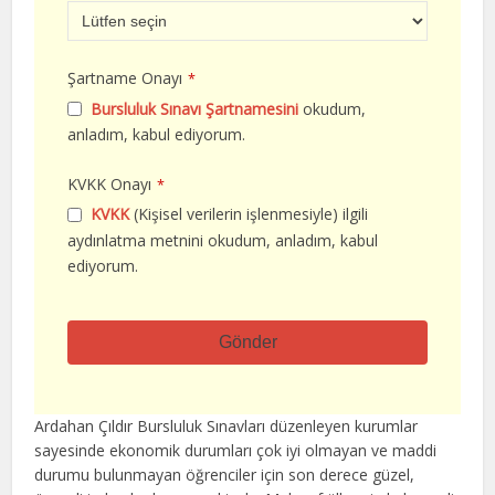
Şartname Onayı
*
Bursluluk Sınavı Şartnamesini
okudum,
anladım, kabul ediyorum.
KVKK Onayı
*
KVKK
(Kişisel verilerin işlenmesiyle) ilgili
aydınlatma metnini okudum, anladım, kabul
ediyorum.
Gönder
Bu
alan
Ardahan Çıldır Bursluluk Sınavları düzenleyen kurumlar
boş
sayesinde ekonomik durumları çok iyi olmayan ve maddi
bırakılmalıdır
durumu bulunmayan öğrenciler için son derece güzel,