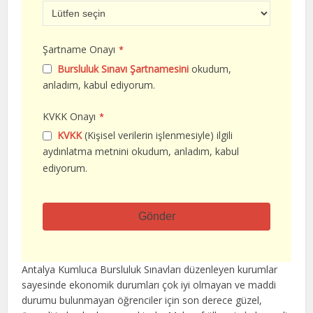
Şartname Onayı
*
Bursluluk Sınavı Şartnamesini
okudum,
anladım, kabul ediyorum.
KVKK Onayı
*
KVKK
(Kişisel verilerin işlenmesiyle) ilgili
aydınlatma metnini okudum, anladım, kabul
ediyorum.
Gönder
Bu
alan
Antalya Kumluca Bursluluk Sınavları düzenleyen kurumlar
boş
sayesinde ekonomik durumları çok iyi olmayan ve maddi
bırakılmalıdır
durumu bulunmayan öğrenciler için son derece güzel,