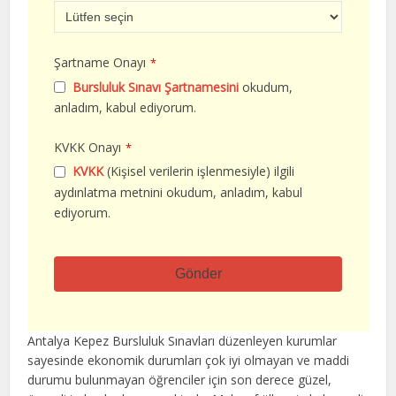
Şartname Onayı
*
Bursluluk Sınavı Şartnamesini
okudum,
anladım, kabul ediyorum.
KVKK Onayı
*
KVKK
(Kişisel verilerin işlenmesiyle) ilgili
aydınlatma metnini okudum, anladım, kabul
ediyorum.
Gönder
Bu
alan
Antalya Kepez Bursluluk Sınavları düzenleyen kurumlar
boş
sayesinde ekonomik durumları çok iyi olmayan ve maddi
bırakılmalıdır
durumu bulunmayan öğrenciler için son derece güzel,