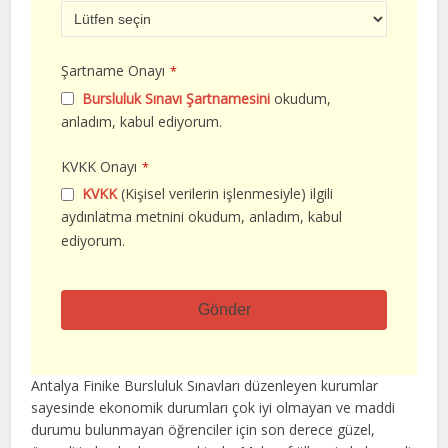
Şartname Onayı
*
Bursluluk Sınavı Şartnamesini
okudum,
anladım, kabul ediyorum.
KVKK Onayı
*
KVKK
(Kişisel verilerin işlenmesiyle) ilgili
aydınlatma metnini okudum, anladım, kabul
ediyorum.
Gönder
Bu
alan
Antalya Finike Bursluluk Sınavları düzenleyen kurumlar
boş
sayesinde ekonomik durumları çok iyi olmayan ve maddi
bırakılmalıdır
durumu bulunmayan öğrenciler için son derece güzel,