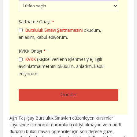
Şartname Onayı
*
Bursluluk Sınavı Şartnamesini
okudum,
anladım, kabul ediyorum.
KVKK Onayı
*
KVKK
(Kişisel verilerin işlenmesiyle) ilgili
aydınlatma metnini okudum, anladım, kabul
ediyorum.
Gönder
Bu
alan
Ağrı Taşlıçay Bursluluk Sınavları düzenleyen kurumlar
boş
sayesinde ekonomik durumları çok iyi olmayan ve maddi
bırakılmalıdır
durumu bulunmayan öğrenciler için son derece güzel,