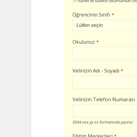
11 haneli ve sadece rakamlardan olu
Öğrencinin Sınıfı
*
Okulunuz
*
Velinizin Adı - Soyadı
*
Velinizin Telefon Numarası
0544 xxx yy xx formatında yazınız.
Eğitim Merkezleri
*