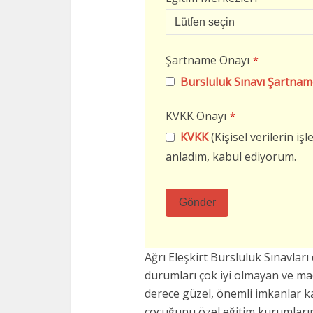
Şartname Onayı
*
Bursluluk Sınavı Şartnam
KVKK Onayı
*
KVKK
(Kişisel verilerin i
anladım, kabul ediyorum.
Gönder
Bu
alan
Ağrı Eleşkirt Bursluluk Sınavla
boş
durumları çok iyi olmayan ve m
bırakılmalıdır
derece güzel, önemli imkanlar k
çocuğunu özel eğitim kurumların