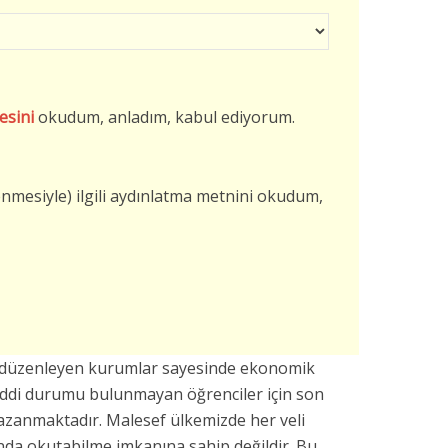
esini
okudum, anladım, kabul ediyorum.
şlenmesiyle) ilgili aydınlatma metnini okudum,
rı düzenleyen kurumlar sayesinde ekonomik
addi durumu bulunmayan öğrenciler için son
azanmaktadır. Malesef ülkemizde her veli
da okutabilme imkanına sahip değildir. Bu