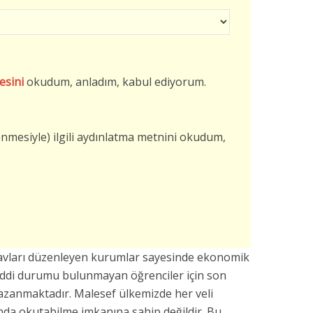
esini
okudum, anladım, kabul ediyorum.
şlenmesiyle) ilgili aydınlatma metnini okudum,
avları düzenleyen kurumlar sayesinde ekonomik
addi durumu bulunmayan öğrenciler için son
azanmaktadır. Malesef ülkemizde her veli
da okutabilme imkanına sahip değildir. Bu