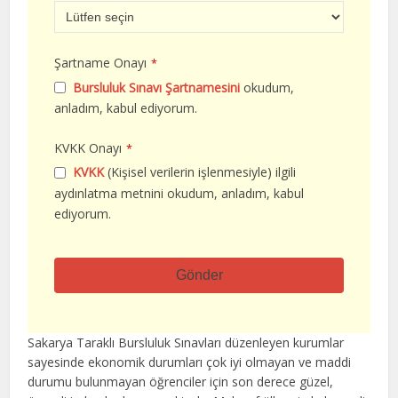
Şartname Onayı
*
Bursluluk Sınavı Şartnamesini
okudum,
anladım, kabul ediyorum.
KVKK Onayı
*
KVKK
(Kişisel verilerin işlenmesiyle) ilgili
aydınlatma metnini okudum, anladım, kabul
ediyorum.
Gönder
Bu
alan
Sakarya Taraklı Bursluluk Sınavları düzenleyen kurumlar
boş
sayesinde ekonomik durumları çok iyi olmayan ve maddi
bırakılmalıdır
durumu bulunmayan öğrenciler için son derece güzel,