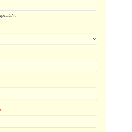
şmalıdır.
*