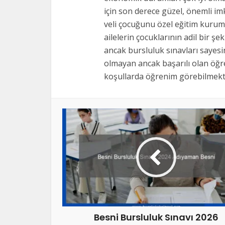
bırakılmalıdır
için son derece güzel, önemli i
veli çocuğunu özel eğitim kurum
ailelerin çocuklarının adil bir şe
ancak bursluluk sınavları sayes
olmayan ancak başarılı olan öğre
koşullarda öğrenim görebilmekte
Besni Bursluluk Sınavı 2026