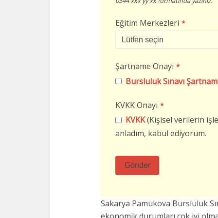
0544 xxx yy xx formatında yazınız.
Eğitim Merkezleri
*
Şartname Onayı
*
Bursluluk Sınavı Şartnam
KVKK Onayı
*
KVKK
(Kişisel verilerin i
anladım, kabul ediyorum.
Gönder
Bu
alan
Sakarya Pamukova Bursluluk Sın
boş
ekonomik durumları çok iyi ol