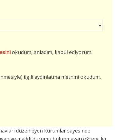
esini
okudum, anladım, kabul ediyorum.
şlenmesiyle) ilgili aydınlatma metnini okudum,
avları düzenleyen kurumlar sayesinde
mayan ve maddi durumu bulunmayan öğrenciler