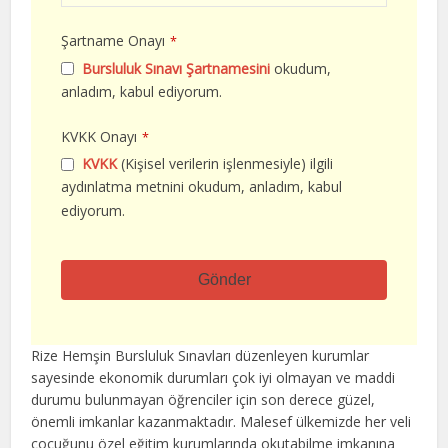
Şartname Onayı
*
Bursluluk Sınavı Şartnamesini
okudum,
anladım, kabul ediyorum.
KVKK Onayı
*
KVKK
(Kişisel verilerin işlenmesiyle) ilgili
aydınlatma metnini okudum, anladım, kabul
ediyorum.
Gönder
Bu
alan
Rize Hemşin Bursluluk Sınavları düzenleyen kurumlar
boş
sayesinde ekonomik durumları çok iyi olmayan ve maddi
bırakılmalıdır
durumu bulunmayan öğrenciler için son derece güzel,
önemli imkanlar kazanmaktadır. Malesef ülkemizde her veli
çocuğunu özel eğitim kurumlarında okutabilme imkanına