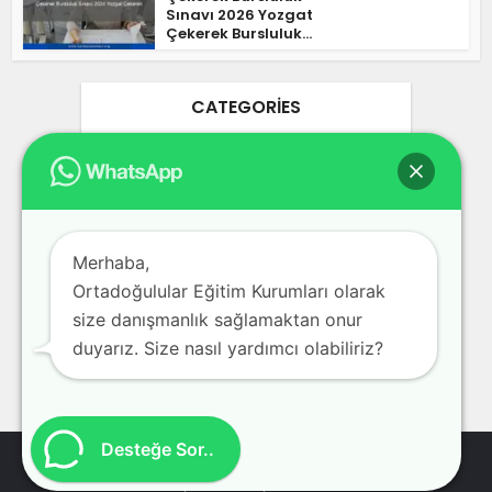
Sınavı 2026 Yozgat
Çekerek Bursluluk...
CATEGORIES
Ankara Bursluluk Sınavları 2026
25
Blog
3
Bursa Bursluluk Sınavları 2026
17
Merhaba,
Ortadoğulular Eğitim Kurumları olarak
Bursluluk Sınavları 2026
978
size danışmanlık sağlamaktan onur
İstanbul Bursluluk Sınavları 2026
39
duyarız. Size nasıl yardımcı olabiliriz?
İzmir Bursluluk Sınavları 2026
30
Desteğe Sor..
Bursluluk Sınavları 2026 - Özel Okul Kolej Dershane Bursluluk
Sınavları Kayıt Kabul Başvuru Formları 2026