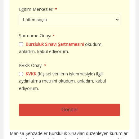
Eğitim Merkezleri
*
Şartname Onayı
*
Bursluluk Sınavı Şartnamesini
okudum,
anladım, kabul ediyorum.
KVKK Onayı
*
KVKK
(Kişisel verilerin işlenmesiyle) ilgili
aydınlatma metnini okudum, anladım, kabul
ediyorum.
Gönder
Bu
alan
Manisa Şehzadeler Bursluluk Sınavları düzenleyen kurumlar
boş