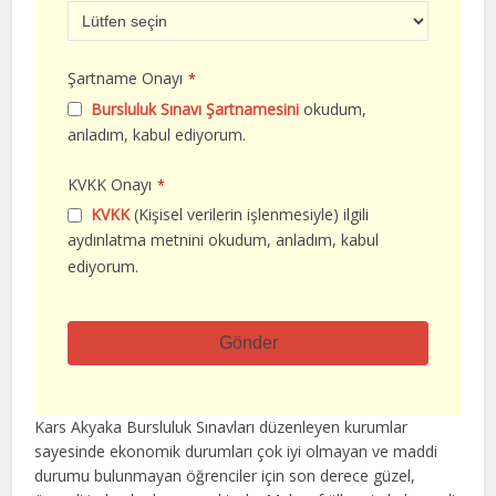
Şartname Onayı
*
Bursluluk Sınavı Şartnamesini
okudum,
anladım, kabul ediyorum.
KVKK Onayı
*
KVKK
(Kişisel verilerin işlenmesiyle) ilgili
aydınlatma metnini okudum, anladım, kabul
ediyorum.
Gönder
Bu
alan
Kars Akyaka Bursluluk Sınavları düzenleyen kurumlar
boş
sayesinde ekonomik durumları çok iyi olmayan ve maddi
bırakılmalıdır
durumu bulunmayan öğrenciler için son derece güzel,