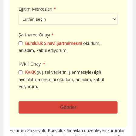
Eğitim Merkezleri
*
Şartname Onayı
*
Bursluluk Sınavı Şartnamesini
okudum,
anladım, kabul ediyorum.
KVKK Onayı
*
KVKK
(Kişisel verilerin işlenmesiyle) ilgili
aydınlatma metnini okudum, anladım, kabul
ediyorum.
Gönder
Bu
alan
Erzurum Pazaryolu Bursluluk Sınavları düzenleyen kurumlar
boş