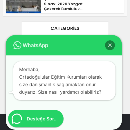
Sınavı 2026 Yozgat
Çekerek Bursluluk...
CATEGORIES
Ankara Bursluluk Sınavları 2026
25
Blog
3
Bursa Bursluluk Sınavları 2026
17
Merhaba,
Ortadoğulular Eğitim Kurumları olarak
Bursluluk Sınavları 2026
978
size danışmanlık sağlamaktan onur
İstanbul Bursluluk Sınavları 2026
39
duyarız. Size nasıl yardımcı olabiliriz?
İzmir Bursluluk Sınavları 2026
30
Desteğe Sor..
Bursluluk Sınavları 2026 - Özel Okul Kolej Dershane Bursluluk
Sınavları Kayıt Kabul Başvuru Formları 2026