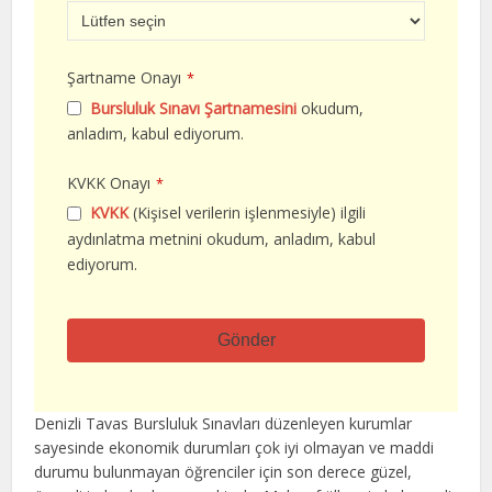
Şartname Onayı
*
Bursluluk Sınavı Şartnamesini
okudum,
anladım, kabul ediyorum.
KVKK Onayı
*
KVKK
(Kişisel verilerin işlenmesiyle) ilgili
aydınlatma metnini okudum, anladım, kabul
ediyorum.
Gönder
Bu
alan
Denizli Tavas Bursluluk Sınavları düzenleyen kurumlar
boş
sayesinde ekonomik durumları çok iyi olmayan ve maddi
bırakılmalıdır
durumu bulunmayan öğrenciler için son derece güzel,