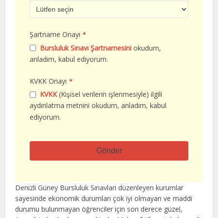
Şartname Onayı
*
Bursluluk Sınavı Şartnamesini
okudum,
anladım, kabul ediyorum.
KVKK Onayı
*
KVKK
(Kişisel verilerin işlenmesiyle) ilgili
aydınlatma metnini okudum, anladım, kabul
ediyorum.
Gönder
Bu
alan
Denizli Güney Bursluluk Sınavları düzenleyen kurumlar
boş
sayesinde ekonomik durumları çok iyi olmayan ve maddi
bırakılmalıdır
durumu bulunmayan öğrenciler için son derece güzel,