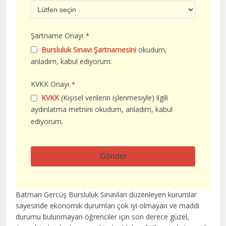
Şartname Onayı
*
Bursluluk Sınavı Şartnamesini
okudum,
anladım, kabul ediyorum.
KVKK Onayı
*
KVKK
(Kişisel verilerin işlenmesiyle) ilgili
aydınlatma metnini okudum, anladım, kabul
ediyorum.
Gönder
Bu
alan
Batman Gercüş Bursluluk Sınavları düzenleyen kurumlar
boş
sayesinde ekonomik durumları çok iyi olmayan ve maddi
bırakılmalıdır
durumu bulunmayan öğrenciler için son derece güzel,