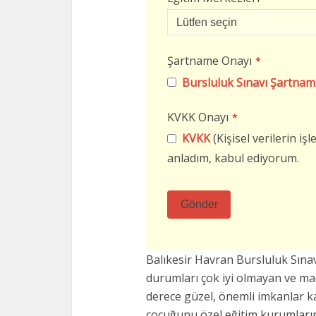
Şartname Onayı
*
Bursluluk Sınavı Şartnam
KVKK Onayı
*
KVKK
(Kişisel verilerin i
anladım, kabul ediyorum.
Gönder
Bu
alan
Balıkesir Havran Bursluluk Sın
boş
durumları çok iyi olmayan ve m
bırakılmalıdır
derece güzel, önemli imkanlar k
çocuğunu özel eğitim kurumların