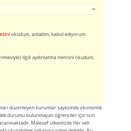
esini
okudum, anladım, kabul ediyorum.
şlenmesiyle) ilgili aydınlatma metnini okudum,
avları düzenleyen kurumlar sayesinde ekonomik
addi durumu bulunmayan öğrenciler için son
azanmaktadır. Malesef ülkemizde her veli
da okutabilme imkanına sahip değildir. Bu