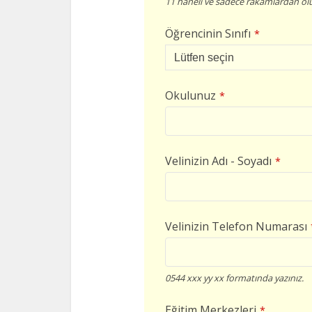
11 haneli ve sadece rakamlardan olu
Öğrencinin Sınıfı
*
Okulunuz
*
Velinizin Adı - Soyadı
*
Velinizin Telefon Numarası
0544 xxx yy xx formatında yazınız.
Eğitim Merkezleri
*