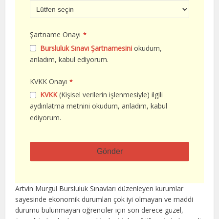
Şartname Onayı
*
Bursluluk Sınavı Şartnamesini
okudum,
anladım, kabul ediyorum.
KVKK Onayı
*
KVKK
(Kişisel verilerin işlenmesiyle) ilgili
aydınlatma metnini okudum, anladım, kabul
ediyorum.
Gönder
Bu
alan
Artvin Murgul Bursluluk Sınavları düzenleyen kurumlar
boş
sayesinde ekonomik durumları çok iyi olmayan ve maddi
bırakılmalıdır
durumu bulunmayan öğrenciler için son derece güzel,