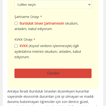
Şartname Onayı
*
Bursluluk Sınavı Şartnamesini
okudum,
anladım, kabul ediyorum.
KVKK Onayı
*
KVKK
(Kişisel verilerin işlenmesiyle) ilgili
aydınlatma metnini okudum, anladım, kabul
ediyorum.
Gönder
Bu
alan
Antalya İbradı Bursluluk Sınavları düzenleyen kurumlar
boş
sayesinde ekonomik durumları çok iyi olmayan ve maddi
bırakılmalıdır
durumu bulunmayan öğrenciler için son derece güzel,