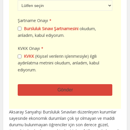
Şartname Onayı
*
Bursluluk Sınavı Şartnamesini
okudum,
anladım, kabul ediyorum.
KVKK Onayı
*
KVKK
(Kişisel verilerin işlenmesiyle) ilgili
aydınlatma metnini okudum, anladım, kabul
ediyorum.
Gönder
Bu
alan
Aksaray Sarıyahşi Bursluluk Sınavları düzenleyen kurumlar
boş
sayesinde ekonomik durumları çok iyi olmayan ve maddi
bırakılmalıdır
durumu bulunmayan öğrenciler için son derece güzel,