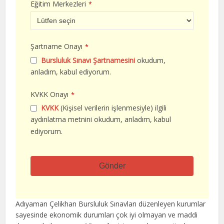
Eğitim Merkezleri
*
Şartname Onayı
*
Bursluluk Sınavı Şartnamesini
okudum,
anladım, kabul ediyorum.
KVKK Onayı
*
KVKK
(Kişisel verilerin işlenmesiyle) ilgili
aydınlatma metnini okudum, anladım, kabul
ediyorum.
Gönder
Bu
alan
Adıyaman Çelikhan Bursluluk Sınavları düzenleyen kurumlar
boş
sayesinde ekonomik durumları çok iyi olmayan ve maddi
bırakılmalıdır